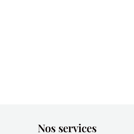
événements vers Laval
Que vous cherchiez un
hôtel
, un
lieu de
restauration
ou un
traiteur enterrement
vers
Laval,
l’Hôtel-Restaurant La Croix Verte
reste à
votre écoute. Pour une chambre, un
restaurant ou un service traiteur,
l’établissement met à disposition une réponse
adaptée pour vous simplifier l’organisation.
Nos services