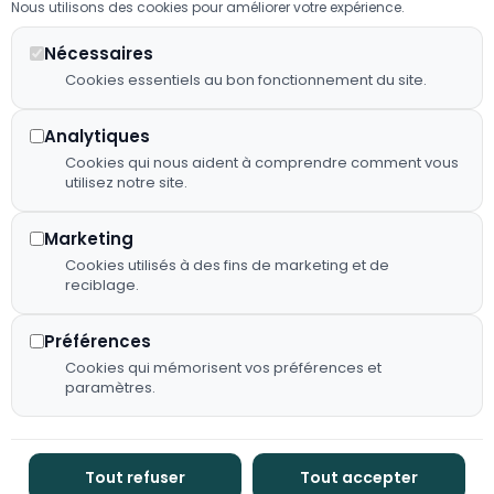
23:00
Nous utilisons des cookies pour améliorer votre expérience.
Mentions
23 41
mettons
légales
Mardi à
notre
Nécessaires
2 RUE
Jeudi :
savoir-faire
Cookies essentiels au bon fonctionnement du site.
Plan de
D'EVRON,
07:00 -
au service
site
53150
23:00
de votre
Neau
Analytiques
Déclaration
confort et
Vendredi
Cookies qui nous aident à comprendre comment vous
d'accessibilité
de vos plus
utilisez notre site.
: 07:00 -
beaux
Fiche
23:00
événements.
d’établissement
Marketing
*(de mai
Google
Cookies utilisés à des fins de marketing et de
à début
reciblage.
octobre)
Flux RSS
Samedi :
Préférences
08:00 -
Cookies qui mémorisent vos préférences et
00:00
paramètres.
Dimanche
: 08:00 -
16:00
Tout refuser
Tout accepter