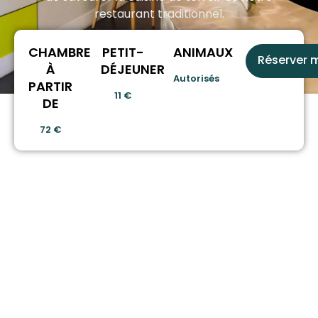
restaurant traditionnel
.
CHAMBRE
PETIT-
ANIMAUX
Réserver 
À
DÉJEUNER
Autorisés
PARTIR
11 €
DE
72 €