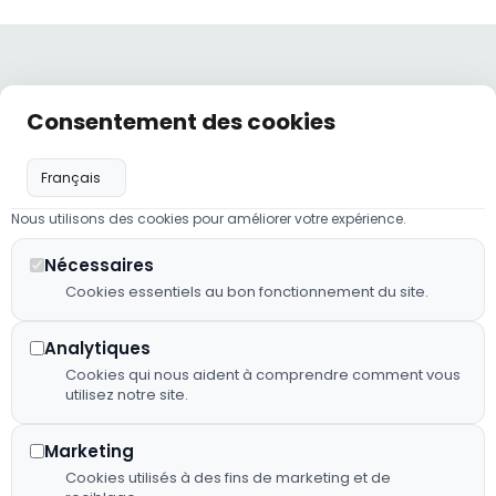
Liens
Nos
Nos
Consentement des cookies
Hôtel,
utiles
coordonnées
horaires
restaurant
Politique de
hotelneau@orange.fr
Lundi :
et traiteur :
confidentialité
09:00 -
02 43 98
nous
23:00
Nous utilisons des cookies pour améliorer votre expérience.
Mentions
23 41
mettons
légales
Mardi à
notre
Nécessaires
2 RUE
Jeudi :
savoir-faire
Cookies essentiels au bon fonctionnement du site.
Plan de
D'EVRON,
07:00 -
au service
site
53150
23:00
de votre
Neau
Analytiques
Déclaration
confort et
Vendredi
Cookies qui nous aident à comprendre comment vous
d'accessibilité
de vos plus
utilisez notre site.
: 07:00 -
beaux
Fiche
23:00
événements.
d’établissement
Marketing
*(de mai
Google
Cookies utilisés à des fins de marketing et de
à début