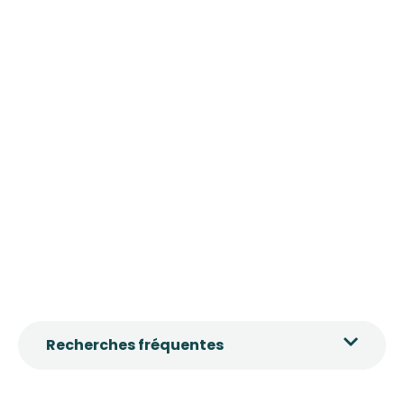
L’Hôtel-Restaurant La Croix Verte vous reçoit
7j/7 pour une expérience authentique. Profitez
de nos chambres 2 étoiles et de notre table
traditionnelle pour un séjour sans fausse note
à Neau.
Recherches fréquentes