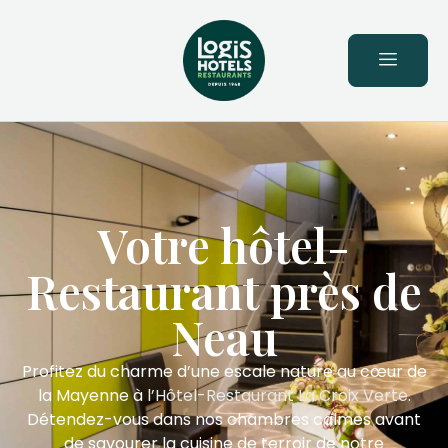
principal
Votre hôtel-
Restaurant près de
Neau
Profitez du charme d’une escale nature au cœur de
la Mayenne à
l’Hôtel-Restaurant La Croix Verte
.
Détendez-vous dans nos chambres calmes avant
de savourer la cuisine de terroir de notre