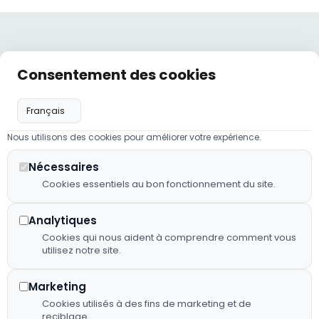
Liens
Nos
Nos
Consentement des cookies
Hôtel,
utiles
coordonnées
horaires
restaurant
Politique de
hotelneau@orange.fr
Lundi :
et traiteur :
confidentialité
09:00 -
02 43 98
nous
23:00
Nous utilisons des cookies pour améliorer votre expérience.
Mentions
23 41
mettons
légales
Mardi à
notre
Nécessaires
2 RUE
Jeudi :
savoir-faire
Cookies essentiels au bon fonctionnement du site.
Plan de
D'EVRON,
07:00 -
au service
site
53150
23:00
de votre
Neau
Analytiques
Déclaration
confort et
Vendredi
Cookies qui nous aident à comprendre comment vous
d'accessibilité
de vos plus
utilisez notre site.
: 07:00 -
beaux
Fiche
23:00
événements.
d’établissement
Marketing
*(de mai
Google
Cookies utilisés à des fins de marketing et de
à début
reciblage.