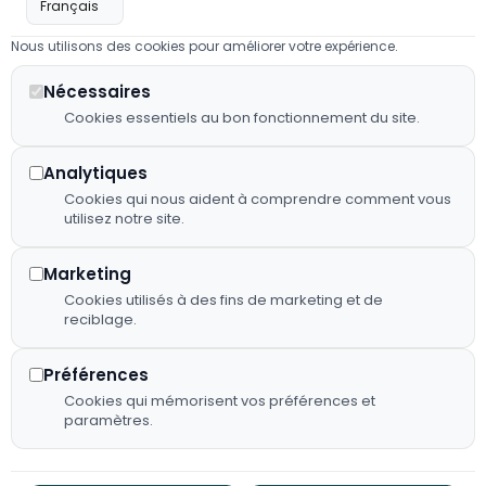
et traiteur :
confidentialité
09:00 -
02 43 98
nous
23:00
Nous utilisons des cookies pour améliorer votre expérience.
Mentions
23 41
mettons
légales
Mardi à
notre
Nécessaires
2 RUE
Jeudi :
savoir-faire
Cookies essentiels au bon fonctionnement du site.
Plan de
D'EVRON,
07:00 -
au service
site
53150
23:00
de votre
Neau
Analytiques
Déclaration
confort et
Vendredi
Cookies qui nous aident à comprendre comment vous
d'accessibilité
de vos plus
utilisez notre site.
: 07:00 -
beaux
Fiche
23:00
événements.
d’établissement
Marketing
*(de mai
Google
Cookies utilisés à des fins de marketing et de
à début
reciblage.
octobre)
Flux RSS
Samedi :
Préférences
08:00 -
Cookies qui mémorisent vos préférences et
00:00
paramètres.
Dimanche
: 08:00 -