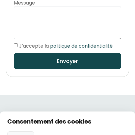
Message
J’accepte la
politique de confidentialité
Envoyer
Liens
Nos
Nos
Consentement des cookies
Hôtel,
utiles
coordonnées
horaires
restaurant
Politique de
hotelneau@orange.fr
Lundi :