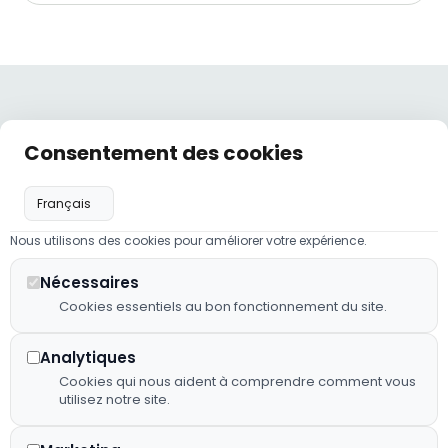
Liens
Nos
Nos
Consentement des cookies
Hôtel,
utiles
coordonnées
horaires
restaurant
Politique de
hotelneau@orange.fr
Lundi :
et traiteur :
confidentialité
09:00 -
02 43 98
nous
23:00
Nous utilisons des cookies pour améliorer votre expérience.
Mentions
23 41
mettons
légales
Mardi à
notre
Nécessaires
2 RUE
Jeudi :
savoir-faire
Cookies essentiels au bon fonctionnement du site.
Plan de
D'EVRON,
07:00 -
au service
site
53150
23:00
de votre
Neau
Analytiques
Déclaration
confort et
Vendredi
Cookies qui nous aident à comprendre comment vous
d'accessibilité
de vos plus
utilisez notre site.
: 07:00 -
beaux
Fiche
23:00