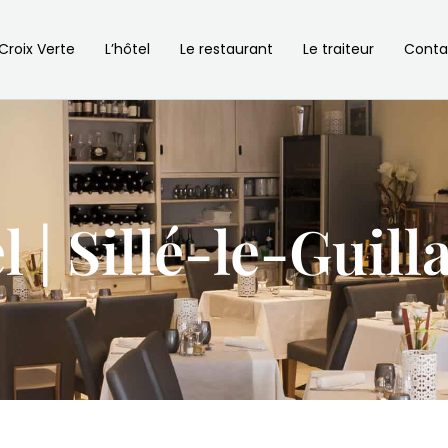
 Croix Verte
L’hôtel
Le restaurant
Le traiteur
Conta
l | Sillé-le-Guil