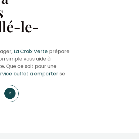
s
llé-le-
tager,
La Croix Verte
prépare
ion simple vous aide à
e. Que ce soit pour une
rvice buffet à emporter
se
r