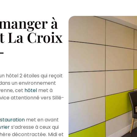
 manger à
t La Croix
-
n hôtel 2 étoiles qui reçoit
ls dans un environnement
yenne, cet
hôtel
met à
ice attentionné vers Sillé-
estauration
met en avant
rier
s’adresse à ceux qui
hère décontractée. Midi et