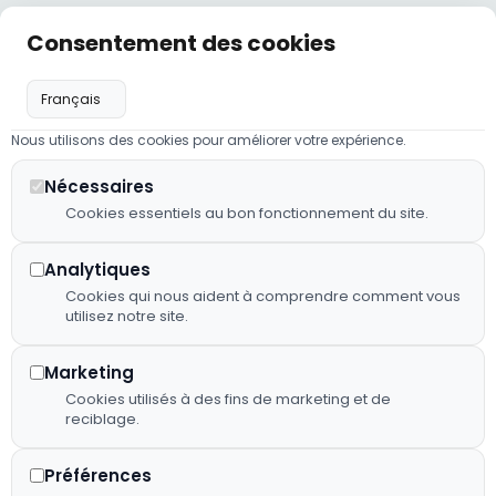
Liens
Nos
Nos
Consentement des cookies
Hôtel,
utiles
coordonnées
horaires
restaurant
Politique de
hotelneau@orange.fr
Lundi :
et traiteur :
confidentialité
09:00 -
02 43 98
nous
23:00
Nous utilisons des cookies pour améliorer votre expérience.
Mentions
23 41
mettons
légales
Mardi à
notre
Nécessaires
2 RUE
Jeudi :
savoir-faire
Cookies essentiels au bon fonctionnement du site.
Plan de
D'EVRON,
07:00 -
au service
site
53150
23:00
de votre
Neau
Analytiques
Déclaration
confort et
Vendredi
Cookies qui nous aident à comprendre comment vous
d'accessibilité
de vos plus
utilisez notre site.
: 07:00 -
beaux
Fiche
23:00
événements.
d’établissement
Marketing
*(de mai
Google
Cookies utilisés à des fins de marketing et de
à début
reciblage.
octobre)
Flux RSS
Samedi :
Préférences
08:00 -