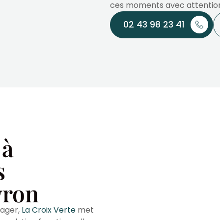
ces moments avec attention
02 43 98 23 41
 à
s
vron
tager,
La Croix Verte
met