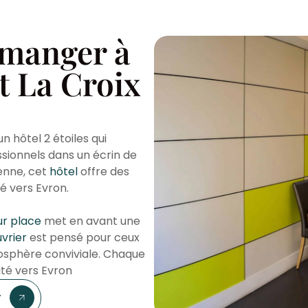
 manger à
t La Croix
n hôtel 2 étoiles qui
essionnels dans un écrin de
enne, cet
hôtel
offre des
é vers Evron.
ur place
met en avant une
vrier
est pensé pour ceux
osphère conviviale. Chaque
lité vers Evron
r