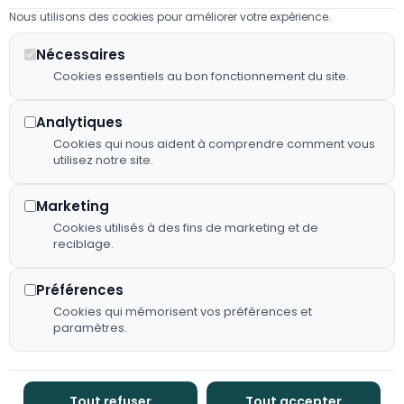
02 43 98
nous
23:00
Nous utilisons des cookies pour améliorer votre expérience.
Mentions
23 41
mettons
légales
Mardi à
notre
Nécessaires
2 RUE
Jeudi :
savoir-faire
Cookies essentiels au bon fonctionnement du site.
Plan de
D'EVRON,
07:00 -
au service
site
53150
23:00
de votre
Neau
Analytiques
Déclaration
confort et
Vendredi
Cookies qui nous aident à comprendre comment vous
d'accessibilité
de vos plus
utilisez notre site.
: 07:00 -
beaux
Fiche
23:00
événements.
d’établissement
Marketing
*(de mai
Google
Cookies utilisés à des fins de marketing et de
à début
reciblage.
octobre)
Flux RSS
Samedi :
Préférences
08:00 -
Cookies qui mémorisent vos préférences et
00:00
paramètres.
Dimanche
: 08:00 -
16:00
Tout refuser
Tout accepter