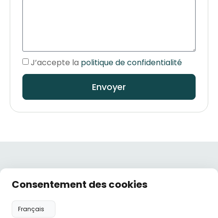
J’accepte la
politique de confidentialité
Envoyer
Liens
Nos
Nos
Consentement des cookies
Hôtel,
utiles
coordonnées
horaires
restaurant
Politique de
hotelneau@orange.fr
Lundi :
et traiteur :
confidentialité
09:00 -