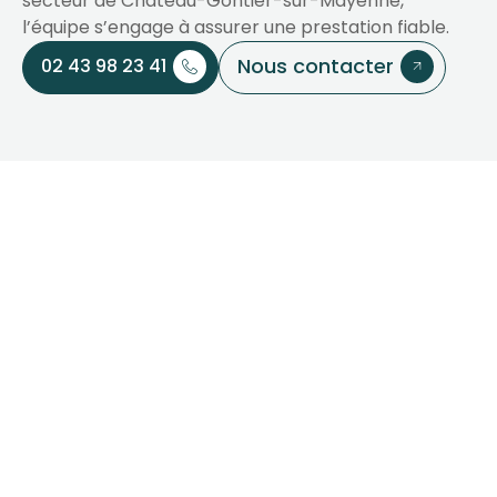
secteur de Château-Gontier-sur-Mayenne,
l’équipe s’engage à assurer une prestation fiable.
Nous contacter
02 43 98 23 41
Votre partenaire pour
vos séjours et
événements vers
Château-Gontier-sur-
Mayenne
Si vous recherchez un
hôtel-restaurant
, un